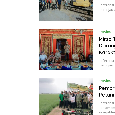
Referensi
meninjau 
Provinsi
Mirza 
Dorong
Karakt
Referensi
meninjau 
Provinsi
Pempr
Petani
Referensi
berkomitm
kesejahte