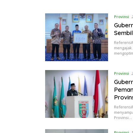
Provinsi
Guber
Sembi
Referensi
mengajak 
mengopti
Provinsi
Gubern
Peman
Provin
Referensi
menyampai
Provinsi…
Provinsi