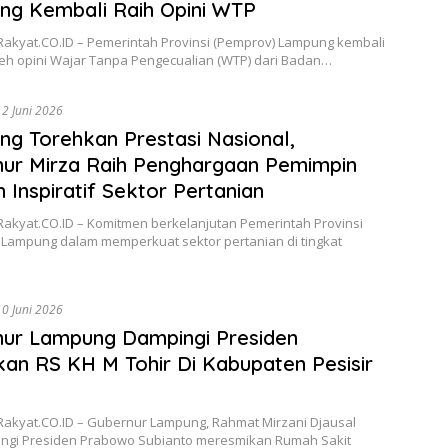
g Kembali Raih Opini WTP
Rakyat.CO.ID – Pemerintah Provinsi (Pemprov) Lampung kembali
h opini Wajar Tanpa Pengecualian (WTP) dari Badan…
12 Juni 2026
g Torehkan Prestasi Nasional,
ur Mirza Raih Penghargaan Pemimpin
 Inspiratif Sektor Pertanian
Rakyat.CO.ID – Komitmen berkelanjutan Pemerintah Provinsi
 Lampung dalam memperkuat sektor pertanian di tingkat
10 Juni 2026
ur Lampung Dampingi Presiden
an RS KH M Tohir Di Kabupaten Pesisir
Rakyat.CO.ID – Gubernur Lampung, Rahmat Mirzani Djausal
gi Presiden Prabowo Subianto meresmikan Rumah Sakit