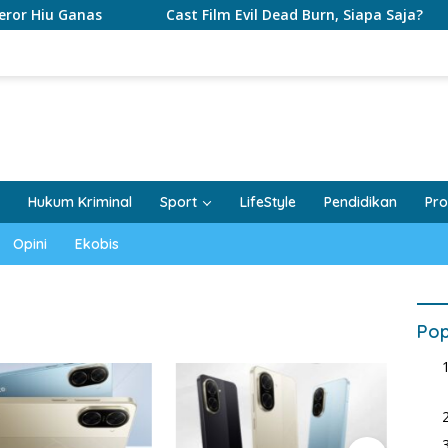
as
Cast Film Evil Dead Burn, Siapa Saja?
Kapan 
Hukum Kriminal
Sport
LifeStyle
Pendidikan
Pro
Opini
Ekobis
Pop