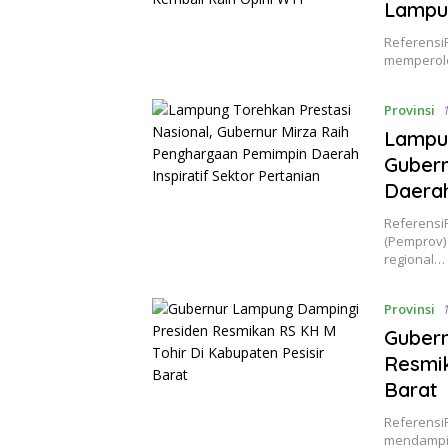
Lampun
Referensi
memperole
Provinsi
Lampun
Gubern
Daerah
Referensi
(Pemprov)
regional…
Provinsi
Gubern
Resmik
Barat
Referensi
mendampin