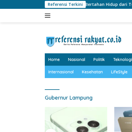
Langsung
Sinopsis Film Deep Water, Bertahan Hidup dari Teror Hiu Gan
Referensi Terkini
ke
konten
tutup
Home
Nasional
Politik
Teknologi
Internasional
Kesehatan
LifeStyle
Gubernur Lampung