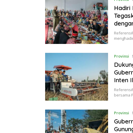
Hadiri
Tegas
dengan
Referensi
menghadir
Provinsi
Dukun
Guber
Inten 
Referensi
bersama P
Provinsi
Gubern
Gunung