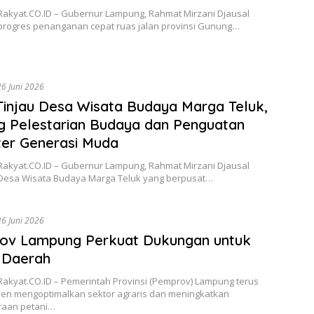
Rakyat.CO.ID – Gubernur Lampung, Rahmat Mirzani Djausal
progres penanganan cepat ruas jalan provinsi Gunung…
26 Juni 2026
Tinjau Desa Wisata Budaya Marga Teluk,
 Pelestarian Budaya dan Penguatan
er Generasi Muda
Rakyat.CO.ID – Gubernur Lampung, Rahmat Mirzani Djausal
Desa Wisata Budaya Marga Teluk yang berpusat…
26 Juni 2026
ov Lampung Perkuat Dukungan untuk
 Daerah
Rakyat.CO.ID – Pemerintah Provinsi (Pemprov) Lampung terus
en mengoptimalkan sektor agraris dan meningkatkan
raan petani…