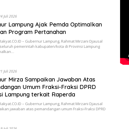
24 Juli 2026
nur Lampung Ajak Pemda Optimalkan
lan Program Pertanahan
Rakyat.CO.ID – Gubernur Lampung, Rahmat Mirzani Djausal
seluruh pemerintah kabupaten/kota di Provinsi Lampung
malkan…
21 Juli 2026
ur Mirza Sampaikan Jawaban Atas
dangan Umum Fraksi-Fraksi DPRD
si Lampung terkait Raperda
Rakyat.CO.ID – Gubernur Lampung, Rahmat Mirzani Djausal
kan jawaban atas pemandangan umum Fraksi-Fraksi DPRD
19 Juli 2026