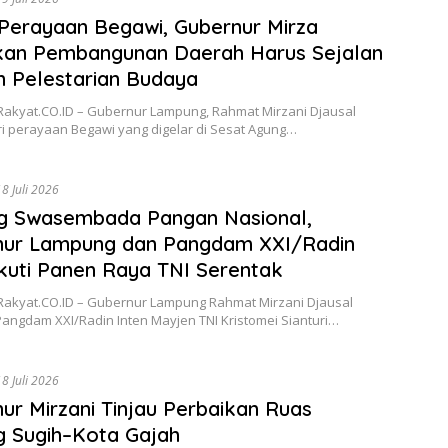
 Perayaan Begawi, Gubernur Mirza
kan Pembangunan Daerah Harus Sejalan
 Pelestarian Budaya
Rakyat.CO.ID – Gubernur Lampung, Rahmat Mirzani Djausal
i perayaan Begawi yang digelar di Sesat Agung…
18 Juli 2026
g Swasembada Pangan Nasional,
nur Lampung dan Pangdam XXI/Radin
Ikuti Panen Raya TNI Serentak
Rakyat.CO.ID – Gubernur Lampung Rahmat Mirzani Djausal
angdam XXI/Radin Inten Mayjen TNI Kristomei Sianturi…
18 Juli 2026
ur Mirzani Tinjau Perbaikan Ruas
 Sugih–Kota Gajah