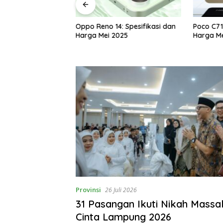
tur-Fitur Oppo
Oppo Reno 14: Spesifikasi dan
Poco C71
wa Dimensity 8350
Harga Mei 2025
Harga Me
ra Tele 50MP OIS
Provinsi
26 Juli 2026
31 Pasangan Ikuti Nikah Massa
Cinta Lampung 2026