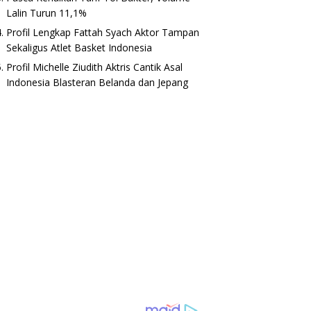
Lalin Turun 11,1%
Profil Lengkap Fattah Syach Aktor Tampan
o Legion Y700 Gen 4: Cek
FIFGROUP Bengkulu Gelar
H
Sekaligus Atlet Basket Indonesia
fikasi dan Harga
Hajatan Cabang, Wujud
In
Apresiasi Bagi Pelanggan Setia
Profil Michelle Ziudith Aktris Cantik Asal
Indonesia Blasteran Belanda dan Jepang