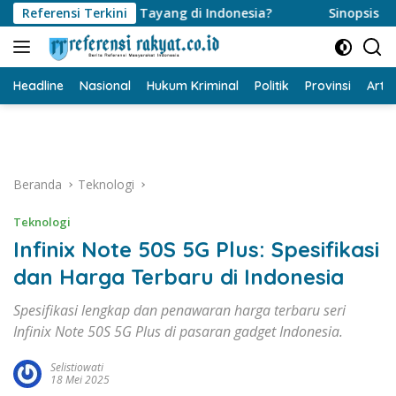
Langsung
m Evil Dead Burn Tayang di Indonesia?
Referensi Terkini
Sinopsis Film Ev
ke
konten
Headline
Nasional
Hukum Kriminal
Politik
Provinsi
Artik
Beranda
Teknologi
Teknologi
Infinix Note 50S 5G Plus: Spesifikasi
dan Harga Terbaru di Indonesia
Spesifikasi lengkap dan penawaran harga terbaru seri
Infinix Note 50S 5G Plus di pasaran gadget Indonesia.
Selistiowati
18 Mei 2025