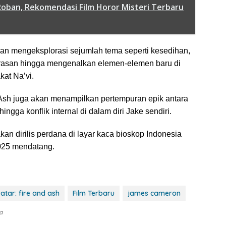
Roban, Rekomendasi Film Horor Misteri Terbaru
kan mengeksplorasi sejumlah tema seperti kesedihan,
rasan hingga mengenalkan elemen-elemen baru di
at Na’vi.
d Ash juga akan menampilkan pertempuran epik antara
ngga konflik internal di dalam diri Jake sendiri.
kan dirilis perdana di layar kaca bioskop Indonesia
025 mendatang.
vatar: fire and ash
Film Terbaru
james cameron
a