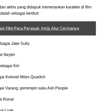
dan aktris yang didapuk memerankan karakter di film
adalah sebagai berikut:
sis Film Para Perasuk, Intip Alur Ceritanya
bagai Jake Sully
i Neytiri
ebagai Kiri
ai Kolonel Miles Quaritch
gai Varang, pemimpin suku Ash People
ai Ronal
gai Loak