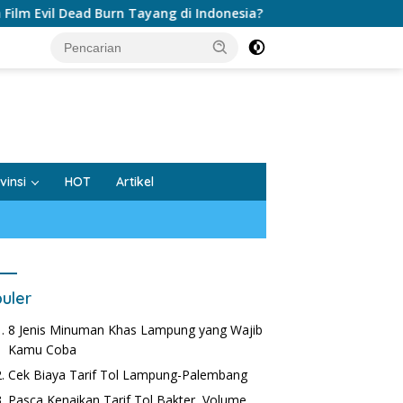
ead Burn Tayang di Indonesia?
Sinopsis Film Evil Dead B
tutup
vinsi
HOT
Artikel
uler
8 Jenis Minuman Khas Lampung yang Wajib
Kamu Coba
Cek Biaya Tarif Tol Lampung-Palembang
Pasca Kenaikan Tarif Tol Bakter, Volume