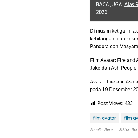
BACA JUGA
Alas 
2026
Di musim ketiga ini a
kehilangan, dan keke
Pandora dan Masyarak
Film Avatar: Fire an
Jake dan Ash People hi
Avatar: Fire and Ash a
pada 19 Desember 2
Post Views:
432
film avatar
film a
Penulis: Rera
Editor: Rer