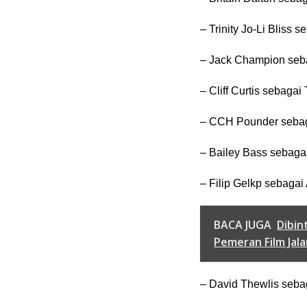
– Trinity Jo-Li Bliss s
– Jack Champion seba
– Cliff Curtis sebagai
– CCH Pounder seba
– Bailey Bass sebagai
– Filip Gelkp sebagai
BACA JUGA
Dibin
Pemeran Film Jal
– David Thewlis seba