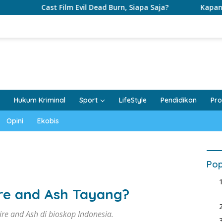
Cast Film Evil Dead Burn, Siapa Saja?
Kapan Film Evil D
Hukum Kriminal
Sport
LifeStyle
Pendidikan
Pro
Opini
Ekobis
Pop
ire and Ash Tayang?
re and Ash di bioskop Indonesia.