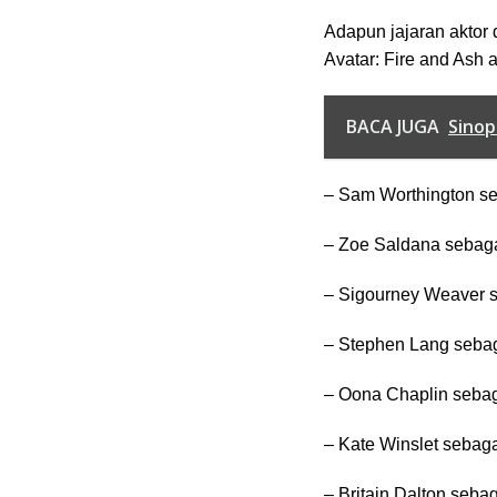
Adapun jajaran aktor 
Avatar: Fire and Ash 
BACA JUGA
Sinop
– Sam Worthington se
– Zoe Saldana sebaga
– Sigourney Weaver s
– Stephen Lang sebag
– Oona Chaplin seba
– Kate Winslet sebag
– Britain Dalton seba