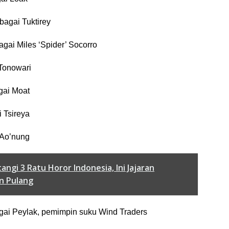
ebagai Tuktirey
gai Miles ‘Spider’ Socorro
 Tonowari
gai Moat
 Tsireya
 Ao’nung
tangi 3 Ratu Horor Indonesia, Ini Jajaran
an Pulang
gai Peylak, pemimpin suku Wind Traders