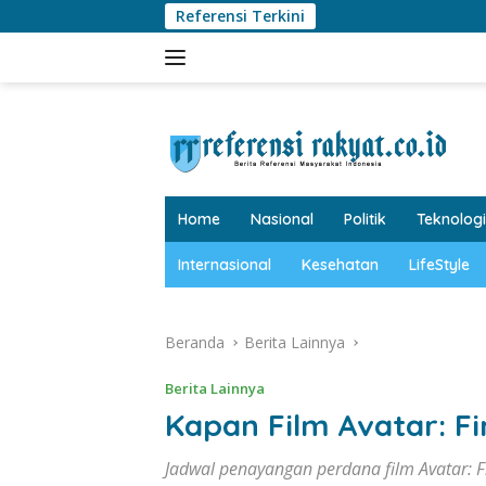
Langsung
Referensi Terkini
ke
konten
tutup
Home
Nasional
Politik
Teknologi
Internasional
Kesehatan
LifeStyle
Beranda
Berita Lainnya
Berita Lainnya
Kapan Film Avatar: F
Jadwal penayangan perdana film Avatar: Fi