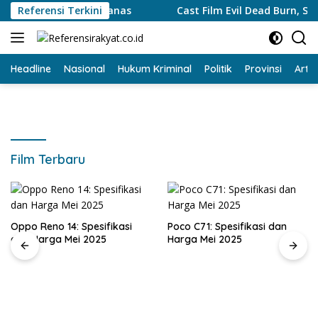
Langsung
dari Teror Hiu Ganas
Referensi Terkini
Cast Film Evil Dead Burn, Siapa Sa
ke
konten
Headline
Nasional
Hukum Kriminal
Politik
Provinsi
Artik
Film Terbaru
Oppo Reno 14: Spesifikasi
Poco C71: Spesifikasi dan
dan Harga Mei 2025
Harga Mei 2025