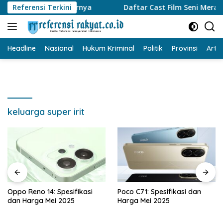
Langsung
Dead Burn, Begini Alurnya
Referensi Terkini
Daftar Cast Film Seni Merayu
ke
konten
Headline
Nasional
Hukum Kriminal
Politik
Provinsi
Artik
keluarga super irit
Oppo Reno 14: Spesifikasi
Poco C71: Spesifikasi dan
dan Harga Mei 2025
Harga Mei 2025