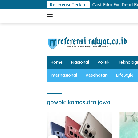
Langsung
Referensi Terkini
Cast Film Evil Dead Burn, 
ke
konten
tutup
Home
Nasional
Politik
Teknologi
Internasional
Kesehatan
LifeStyle
gowok: kamasutra jawa