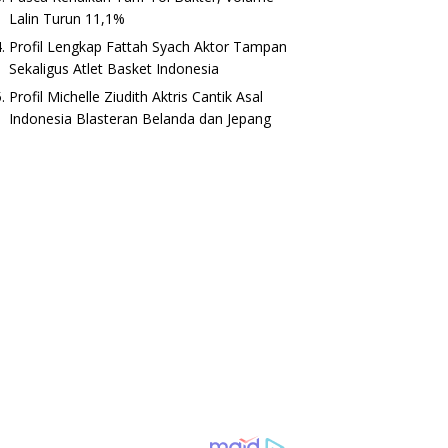
Lalin Turun 11,1%
Profil Lengkap Fattah Syach Aktor Tampan
C71: Spesifikasi dan
Poco C71 Hadir di Indonesia
L
Sekaligus Atlet Basket Indonesia
a Mei 2025
Dengan Unisoc T7250, Bongkar
S
Spesifikasinya
Profil Michelle Ziudith Aktris Cantik Asal
Indonesia Blasteran Belanda dan Jepang