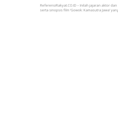
ReferensiRakyat.CO.ID – Inilah jajaran aktor dan
serta sinopsis film ‘Gowok: Kamasutra Jawa’ ya