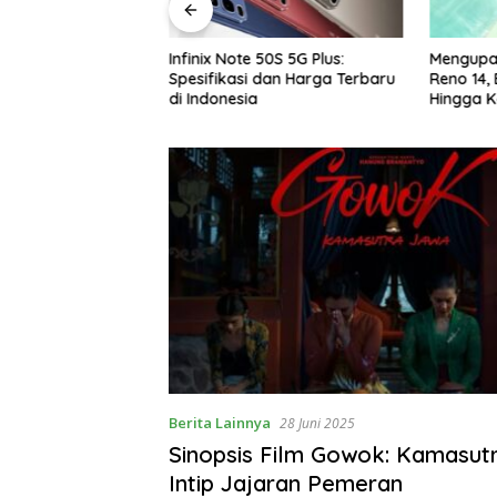
aan, Bongkar Fitur
Infinix Note 50S 5G Plus:
Mengupas
 50S 5G Plus 2025
Spesifikasi dan Harga Terbaru
Reno 14,
di Indonesia
Hingga K
Berita Lainnya
28 Juni 2025
Sinopsis Film Gowok: Kamasut
Intip Jajaran Pemeran