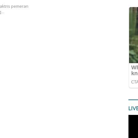
 aktris pemeran
ng…
LIV