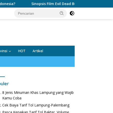
sia?
Sinopsis Film Evil Dead Burn, Begini Alurnya
tutup
vinsi
HOT
Artikel
uler
8 Jenis Minuman Khas Lampung yang Wajib
Kamu Coba
Cek Biaya Tarif Tol Lampung-Palembang
Pasca Kenaikan Tarif Tol Bakter, Volume