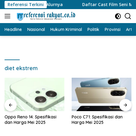
Langsung
il Dead Burn, Begini Alurnya
Referensi Terkini
Daftar Cast Film Seni Mera
ke
konten
Headline
Nasional
Hukum Kriminal
Politik
Provinsi
Artik
diet ekstrem
Oppo Reno 14: Spesifikasi
Poco C71: Spesifikasi dan
dan Harga Mei 2025
Harga Mei 2025