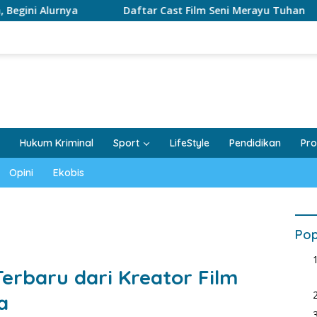
rnya
Daftar Cast Film Seni Merayu Tuhan
Film 
Hukum Kriminal
Sport
LifeStyle
Pendidikan
Pro
Opini
Ekobis
Pop
Terbaru dari Kreator Film
a