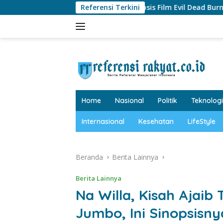
Langsung
g di Indonesia?
Referensi Terkini
Sinopsis Film Evil Dead Burn, Begini Alu
ke
konten
tutup
Home
Nasional
Politik
Teknologi
Internasional
Kesehatan
LifeStyle
Beranda
Berita Lainnya
Berita Lainnya
Na Willa, Kisah Ajaib 
Jumbo, Ini Sinopsisny