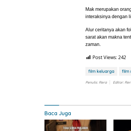
Mak merupakan orang 
interaksinya dengan l
Alur ceritanya akan 
sarat akan makna ten
zaman.
Post Views:
242
film keluarga
film 
Penulis: Rera
Editor: Rer
Baca Juga