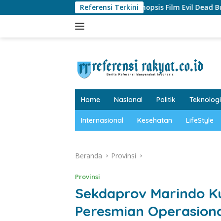
Langsung
yang di Indonesia?
Referensi Terkini
Sinopsis Film Evil Dead Burn, Begini
ke
konten
tutup
Home
Nasional
Politik
Teknologi
Internasional
Kesehatan
LifeStyle
Beranda
Provinsi
Provinsi
Sekdaprov Marindo Ku
Peresmian Operasiona