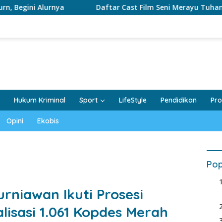
 Alurnya
Daftar Cast Film Seni Merayu Tuhan
F
Hukum Kriminal
Sport
LifeStyle
Pendidikan
Pro
Opini
Ekobis
Pop
rniawan Ikuti Prosesi
lisasi 1.061 Kopdes Merah