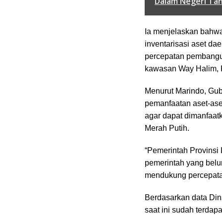
Dalam Negeri Ta
Ia menjelaskan bahw
inventarisasi aset d
percepatan pembangu
kawasan Way Halim, 
Menurut Marindo, Gu
pemanfaatan aset-ase
agar dapat dimanfaa
Merah Putih.
“Pemerintah Provinsi
pemerintah yang belu
mendukung percepatan
Berdasarkan data Di
saat ini sudah terdap