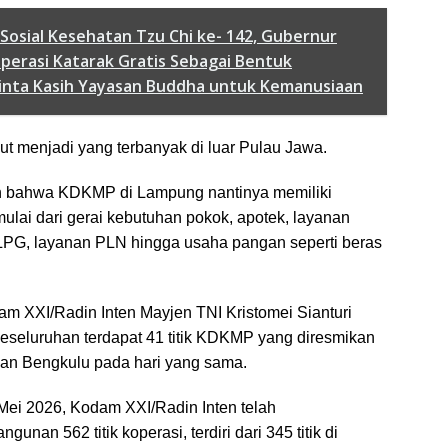
 Sosial Kesehatan Tzu Chi ke- 142, Gubernur
Operasi Katarak Gratis Sebagai Bentuk
inta Kasih Yayasan Buddha untuk Kemanusiaan
ut menjadi yang terbanyak di luar Pulau Jawa.
 bahwa KDKMP di Lampung nantinya memiliki
mulai dari gerai kebutuhan pokok, apotek, layanan
i LPG, layanan PLN hingga usaha pangan seperti beras
am XXI/Radin Inten Mayjen TNI Kristomei Sianturi
eseluruhan terdapat 41 titik KDKMP yang diresmikan
an Bengkulu pada hari yang sama.
 Mei 2026, Kodam XXI/Radin Inten telah
nan 562 titik koperasi, terdiri dari 345 titik di