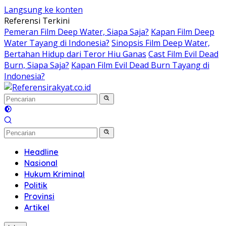
Langsung ke konten
Referensi Terkini
Pemeran Film Deep Water, Siapa Saja?
Kapan Film Deep
Water Tayang di Indonesia?
Sinopsis Film Deep Water,
Bertahan Hidup dari Teror Hiu Ganas
Cast Film Evil Dead
Burn, Siapa Saja?
Kapan Film Evil Dead Burn Tayang di
Indonesia?
Headline
Nasional
Hukum Kriminal
Politik
Provinsi
Artikel